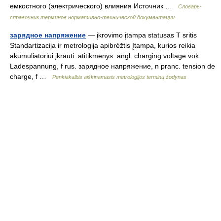
емкостного (электрического) влияния Источник …
Словарь-
справочник терминов нормативно-технической документации
зарядное напряжение
— įkrovimo įtampa statusas T sritis
Standartizacija ir metrologija apibrėžtis Įtampa, kurios reikia
akumuliatoriui įkrauti. atitikmenys: angl. charging voltage vok.
Ladespannung, f rus. зарядное напряжение, n pranc. tension de
charge, f …
Penkiakalbis aiškinamasis metrologijos terminų žodynas