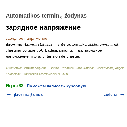
Automatikos terminų žodynas
зарядное напряжение
зарядное напряжение
įkrovimo
įtampa
statusas
T
sritis
automatika
atitikmenys
:
angl.
charging voltage
vok.
Ladespannung, f
rus.
зарядное
напряжение, n
pranc.
tension de charge, f
Automatikos terminų žodynas. – Vilnius: Technika
.
Vilius Antanas Geleževičius, Angelė
Kaulakienė, Stanislovas Marcinkevičius
.
2004
.
Игры ⚽
Поможем написать курсовую
įkrovimo įtampa
Ladung