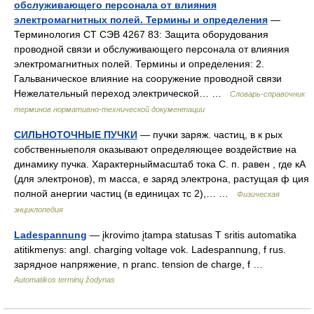
обслуживающего персонала от влияния
электромагнитных полей. Термины и определения
—
Терминология СТ СЭВ 4267 83: Защита оборудования
проводной связи и обслуживающего персонала от влияния
электромагнитных полей. Термины и определения: 2.
Гальваническое влияние на сооружение проводной связи
Нежелательный переход электрической… …
Словарь-справочник
терминов нормативно-технической документации
СИЛЬНОТОЧНЫЕ ПУЧКИ
— пучки заряж. частиц, в к рых
собственныеполя оказывают определяющее воздействие на
динамику пучка. Характерныймасштаб тока С. п. равен , где кА
(для электронов), m масса, е заряд электрона, растущая ф ция
полной анергии частиц (в единицах тс 2),… …
Физическая
энциклопедия
Ladespannung
— įkrovimo įtampa statusas T sritis automatika
atitikmenys: angl. charging voltage vok. Ladespannung, f rus.
зарядное напряжение, n pranc. tension de charge, f …
Automatikos terminų žodynas