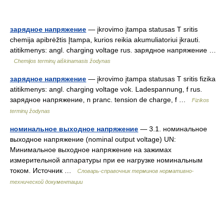
зарядное напряжение
— įkrovimo įtampa statusas T sritis
chemija apibrėžtis Įtampa, kurios reikia akumuliatoriui įkrauti.
atitikmenys: angl. charging voltage rus. зарядное напряжение …
Chemijos terminų aiškinamasis žodynas
зарядное напряжение
— įkrovimo įtampa statusas T sritis fizika
atitikmenys: angl. charging voltage vok. Ladespannung, f rus.
зарядное напряжение, n pranc. tension de charge, f …
Fizikos
terminų žodynas
номинальное выходное напряжение
— 3.1. номинальное
выходное напряжение (nominal output voltage) UN:
Минимальное выходное напряжение на зажимах
измерительной аппаратуры при ее нагрузке номинальным
током. Источник …
Словарь-справочник терминов нормативно-
технической документации